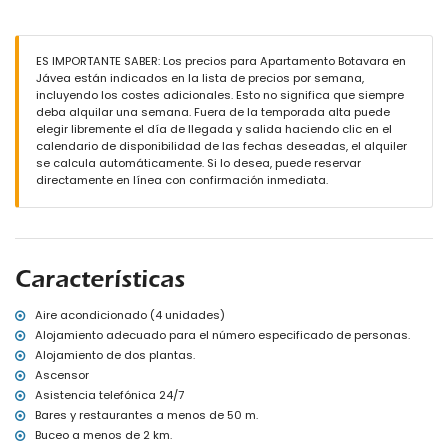
2 baños cada uno con lavabo, ducha y WC
Exterior del apartamento
Parcela cerrada
ES IMPORTANTE SABER: Los precios para Apartamento Botavara en
3 terrazas, de las cuales 2 cubiertas
Jávea están indicados en la lista de precios por semana,
Espacio de aparcamiento cubierto comunitario cerrado
incluyendo los costes adicionales. Esto no significa que siempre
Azotea
deba alquilar una semana. Fuera de la temporada alta puede
elegir libremente el día de llegada y salida haciendo clic en el
Más información
calendario de disponibilidad de las fechas deseadas, el alquiler
Pueblo más cercano: Jávea (a menos de 2 kilómetros del
se calcula automáticamente. Si lo desea, puede reservar
apartamento)
directamente en línea con confirmación inmediata.
Ribera o costa más cercana: Mediterráneo, Jávea (a menos de
100 metros del apartamento)
Playa más cercana: Playa de la Grava, Jávea (a menos de 100
metros del apartamento)
Puerto más cercano: Club Náutico Jávea (a menos de 1000
Características
metros del apartamento)
Parque más cercano: Montgó, Jávea (a menos de 4 kilómetros del
apartamento)
Aire acondicionado (4 unidades)
Aeropuerto más cercano: Alicante (a menos de 100 kilómetros del
Alojamiento adecuado para el número especificado de personas.
apartamento)
Alojamiento de dos plantas.
Segundo aeropuerto más cercano: Valencia (> 100 kilómetros)
Ascensor
Transporte público cercano: autobús a menos de 100 metros
Asistencia telefónica 24/7
Se permiten mascotas
Bares y restaurantes a menos de 50 m.
El edificio donde se encuentra el alojamiento tiene ascensor.
El alojamiento es muy adecuado para familias con niños
Buceo a menos de 2 km.