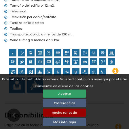
alojamiento)
Tamaño del edificio 112 m2.
Televisión
Deportes
Televisión por cable/satélite
Ciclismo, piragüismo, kayak, snorkel y surf (a menos de 1000
Terraza en la azotea
metros del apartamento)
Toallas
Tenis, senderismo, ciclismo de montaña, escalada, pesca, buceo,
Transporte público a menos de 100 m.
windsurf y esquí acuático (a menos de 5 kilómetros del
apartamento)
Windsurfing a menos de 2 km.
Golf y equitación (a menos de 10 kilómetros del apartamento)
Este sitio internet utiliza cookies. Si usted continua a navegar por el sitio
consiente en el uso de las cookies.
Acepto
Preferencias
Rechazar todo
Disponibilidad
Más info aquí
Haga clic en la fecha de llegada y salida para calcular el