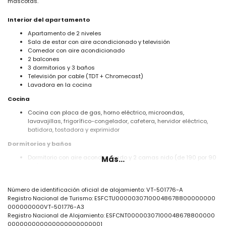
mascotas.
Interior del apartamento
Apartamento de 2 niveles
Sala de estar con aire acondicionado y televisión
Comedor con aire acondicionado
2 balcones
3 dormitorios y 3 baños
Televisión por cable (TDT + Chromecast)
Lavadora en la cocina
Cocina
Cocina con placa de gas, horno eléctrico, microondas,
lavavajillas, frigorífico-congelador, cafetera, hervidor eléctrico,
batidora, tostadora y exprimidor
Dormitorios y baños
Dormitorio con aire acondicionado y 2 camas nido (de 190 por 90
Más...
cm)
Dormitorio con aire acondicionado y cama de matrimonio (de 190
por 150 cm) y baño en suite
Número de identificación oficial de alojamiento: VT-501776-A
Dormitorio con aire acondicionado y 2 camas individuales (de
Registro Nacional de Turismo: ESFCTU00000307100048678800000000
190 por 90 cm)
000000000VT-501776-A3
Baño en suite con lavabo, combinación de bañera/ducha, bidé y
Registro Nacional de Alojamiento: ESFCNT00000307100048678800000
WC
000000000000000000000001