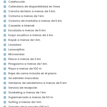
Calefacción
Instalaciones y servicios incluidos en el precio del alquiler del
Calendario de disponibilidad en línea
apartamento
Cancha de tenis a menos de 3 km.
Internet (WiFi)
Ciclismo a menos de 1 km.
Plancha y tabla de planchar
Ciclismo de montaña a menos de 5 km.
Ropa de cama y toallas
Conexión a Internet
Servicio de recepción y servicio de emergencia 24 horas
Calefacción central y aire acondicionado
Escalada a menos de 5 km.
Esquí acuático a menos de 2 km.
Instalaciones y servicios con costo adicional
Kayak a menos de 1 km.
Cama extra y cuna para niños (a pedido)
Lavadora
Lavavajillas
Entretenimiento y actividades de ocio para sus vacaciones en
Jávea, Costa Blanca
Microondas
Pesca a menos de 2 km.
Bar, paseo marítimo (Paseo Marítimo y Jávea) (a menos de 500
Piragüismo a menos de 1 km.
metros de la casa)
Playa a menos de 100 m.
Cine (a menos de 1000 metros de la casa)
Teatro y discoteca (a menos de 5 kilómetros de la casa)
Ropa de cama incluida en el precio
Se admiten mascotas.
Atracciones y cultura en Jávea, Costa Blanca
Senderos de senderismo a menos de 5 km.
Museo (Histórico de Jávea), iglesia (San Bartolomé, Jávea), ruina
Servicio de recepción
(Molinos de Viento, Jávea), monumento (Pueblo Histórico, Jávea),
Snorkeling a menos de 1 km.
edificio arquitectónico (Histórico de Jávea), lugar histórico
Supermercado a menos de 50 m.
(Pueblo Histórico y Jávea) (a menos de 5 kilómetros del
Surfing a menos de 1 km.
alojamiento)
Castillo (Portal de la Vila y Denia) (a menos de 25 kilómetros del
Tamaño de la parcela 139 m2.