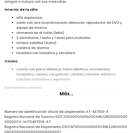
amigos e incluso con sus mascotas.
Interior de la villa
villa espaciosa
salón con aire acondicionado, televisión, reproductor de DVD y
equipo de música
chimenea en el salón (leña)
2 dormitorios, 1 baño y 1 aseo para invitados
antena satelital (Astra)
sistema de alarma
lavadero con lavadora y secadora
Cocina
cocina con placa eléctrica, horno eléctrico, microondas,
lavaplatos, nevera, congelador, cafetera, hervidor eléctrico,
batidora, tostadora y exprimidor
Dormitorios y baños
Más...
dormitorio con aire acondicionado y 2 camas individuales (de
190 por 90 cm)
dormitorio con aire acondicionado y 2 camas individuales (de
200 por 90 cm)
Número de identificación oficial de alojamiento: AT-437305-A
cuarto de baño con doble lavabo, ducha y WC
Registro Nacional de Turismo: ESFCTU00000305500044522800000000
00000CV-VUT0437305-A7
Exterior de la villa
Registro Nacional de Alojamiento: ESFCNT00000305500044522800000
000000000000000000000007
parcela vallada