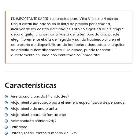
piscina privada de forma de laguna de 8m x 4m y 2m de
profundidad
maravilloso jardín con césped, árboles y mobiliario de jardín con
ES IMPORTANTE SABER: Los precios para Villa Villa Lau 4 pax en
tumbonas
Denia están indicados en la lista de precios por semana,
2 terrazas, una de ellas cubierta
incluyendo los costes adicionales. Esto no significa que siempre
cocina exterior y barbacoa
deba alquilar una semana. Fuera de la temporada alta puede
zona de estar exterior
elegir libremente el día de llegada y salida haciendo clic en el
Más información
calendario de disponibilidad de las fechas deseadas, el alquiler
se calcula automáticamente. Si lo desea, puede reservar
pueblo más cercano: Jávea (a menos de 5 kilómetros de la villa)
directamente en línea con confirmación inmediata.
río o ribera más cercana: Mediterráneo, Jávea (a menos de 3
kilómetros de la villa)
playa más cercana: Las Marinas, Denia (a menos de 3 kilómetros
de la villa)
puerto más cercano: La Marina, Denia (a menos de 3 kilómetros
de la villa)
Características
aeropuerto más cercano: Alicante (a menos de 100 kilómetros de
la villa)
Aire acondicionado (4 unidades)
segundo aeropuerto más cercano: Valencia (> 100 kilómetros)
Alojamiento adecuado para el número especificado de personas.
prohibido fumar
Alojamiento de una planta.
se permiten mascotas
Alojamiento para no fumadores
El alojamiento es muy adecuado para familias con niños
Asistencia telefónica 24/7
Instalaciones y servicios incluidos en el precio del alquiler de la
Barbacoa
villa
Bares y restaurantes a menos de 1 km.
internet (WiFi)