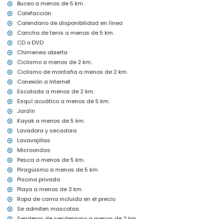
Buceo a menos de 5 km.
plancha y tabla de planchar
Calefacción
ropa de cama y toallas
Calendario de disponibilidad en línea
servicio de recepción y servicio de emergencia las 24 horas
Cancha de tenis a menos de 5 km.
calefacción por aire y aire acondicionado
CD o DVD
Instalaciones y servicios con coste extra
Chimenea abierta
cama extra y camas/cunas para niños (bajo demanda)
Ciclismo a menos de 2 km.
Ciclismo de montaña a menos de 2 km.
Entretenimiento y actividades de ocio para sus vacaciones en
Conexión a Internet
Denia, Costa Blanca
Escalada a menos de 2 km.
bar, paseo marítimo (Las Marinas y Denia) (a menos de 5
Esquí acuático a menos de 5 km.
kilómetros de la casa)
Jardín
Lugares de interés y cultura en Denia, Costa Blanca
Kayak a menos de 5 km.
Lavadora y secadora
museo (Histórico de Denia), iglesia (Portal de la Vila, Denia),
castillo (Portal de la Vila, Denia), monumento (Pueblo de Denia),
Lavavajillas
edificio arquitectónico (Centro de Denia) y lugar histórico
Microondas
(Histórico de Denia) (a menos de 5 kilómetros del alojamiento)
Pesca a menos de 5 km.
ruina (Molinos de Viento y Jávea) (a menos de 10 kilómetros del
Piragüismo a menos de 5 km.
alojamiento)
Piscina privada
Deportes
Playa a menos de 3 km.
Ropa de cama incluida en el precio
tenis, senderismo, ciclismo de montaña, ciclismo, escalada,
piragüismo, kayak, pesca, buceo, snorkel, surf, windsurf y esquí
Se admiten mascotas.
acuático (a menos de 5 kilómetros de la villa)
Senderos de senderismo a menos de 2 km.