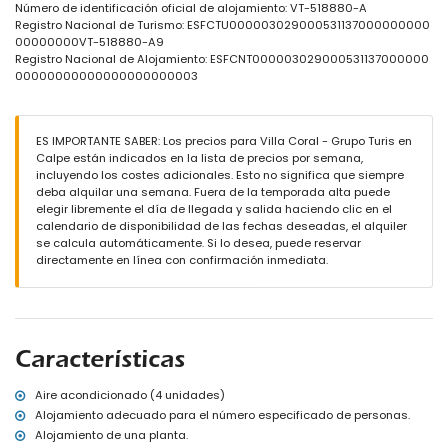
ducha exterior
Número de identificación oficial de alojamiento: VT-518880-A
área de estar exterior y área de comedor exterior
Registro Nacional de Turismo: ESFCTU000003029000531137000000000
2 plazas de aparcamiento privadas y cerradas
00000000VT-518880-A9
Registro Nacional de Alojamiento: ESFCNT000003029000531137000000
Más información
00000000000000000000003
pueblo más cercano: Calpe (a menos de 3 kilómetros de la villa)
playa más cercana: Playa Levante (a menos de 3 kilómetros de la
villa)
ES IMPORTANTE SABER: Los precios para Villa Coral - Grupo Turis en
aeropuerto más cercano: El Altet (Alicante) (a menos de 100
Calpe están indicados en la lista de precios por semana,
kilómetros de la villa)
incluyendo los costes adicionales. Esto no significa que siempre
segundo aeropuerto más cercano: Manises (Valencia) (> 100
deba alquilar una semana. Fuera de la temporada alta puede
kilómetros)
elegir libremente el día de llegada y salida haciendo clic en el
transporte público cercano: autobús a menos de 100 metros
calendario de disponibilidad de las fechas deseadas, el alquiler
no se permite fumar
se calcula automáticamente. Si lo desea, puede reservar
no se admiten mascotas
directamente en línea con confirmación inmediata.
El alojamiento es muy adecuado para familias con niños
Servicios y comodidades incluidos en el precio del alquiler de la
villa
internet (WiFi)
plancha y tabla de planchar
Características
ropa de cama y toallas
servicio de emergencia 24 horas
Aire acondicionado (4 unidades)
jacuzzi exterior
Alojamiento adecuado para el número especificado de personas.
Servicios y comodidades con coste adicional
Alojamiento de una planta.