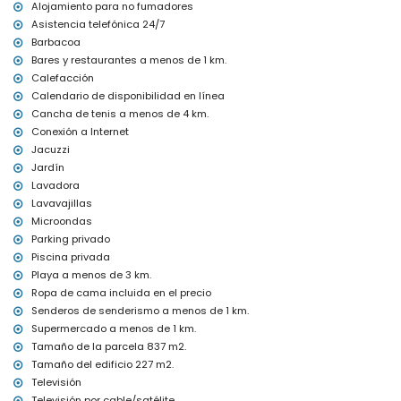
Alojamiento para no fumadores
calefacción central y aire acondicionado
Asistencia telefónica 24/7
cama/cuna para niños (bajo demanda)
Barbacoa
Entretenimiento y actividades de ocio para sus vacaciones en
Bares y restaurantes a menos de 1 km.
Calpe, Costa Blanca
Calefacción
paseo marítimo (a menos de 1000 metros de la casa)
Calendario de disponibilidad en línea
Cancha de tenis a menos de 4 km.
Deportes
Conexión a Internet
senderismo (a menos de 1000 metros de la villa)
Jacuzzi
tenis (a menos de 5 kilómetros de la villa)
Jardín
golf (a menos de 10 kilómetros de la villa)
Lavadora
Lavavajillas
Microondas
Parking privado
Piscina privada
Playa a menos de 3 km.
Ropa de cama incluida en el precio
Senderos de senderismo a menos de 1 km.
Supermercado a menos de 1 km.
Tamaño de la parcela 837 m2.
Tamaño del edificio 227 m2.
Televisión
Televisión por cable/satélite