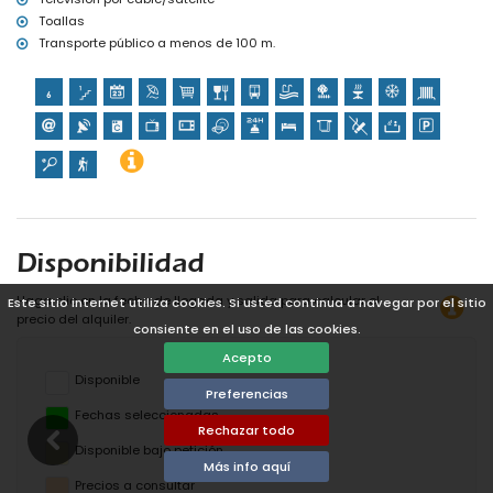
Toallas
Transporte público a menos de 100 m.
Disponibilidad
Haga clic en la fecha de llegada y salida para calcular el
Este sitio internet utiliza cookies. Si usted continua a navegar por el sitio
precio del alquiler.
consiente en el uso de las cookies.
Acepto
Disponible
Preferencias
Fechas seleccionadas
Rechazar todo
Disponible bajo petición
Más info aquí
Precios a consultar