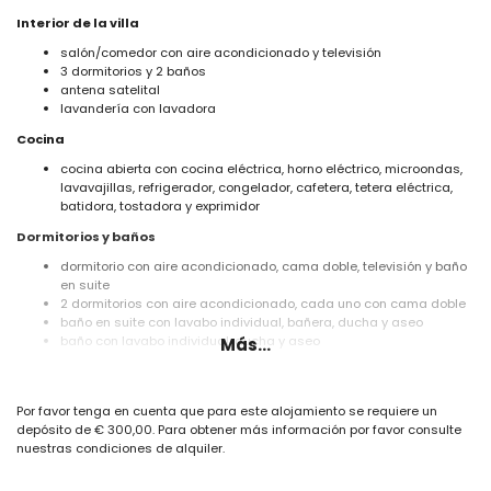
Interior de la villa
salón/comedor con aire acondicionado y televisión
3 dormitorios y 2 baños
antena satelital
lavandería con lavadora
Cocina
cocina abierta con cocina eléctrica, horno eléctrico, microondas,
lavavajillas, refrigerador, congelador, cafetera, tetera eléctrica,
batidora, tostadora y exprimidor
Dormitorios y baños
dormitorio con aire acondicionado, cama doble, televisión y baño
en suite
2 dormitorios con aire acondicionado, cada uno con cama doble
baño en suite con lavabo individual, bañera, ducha y aseo
baño con lavabo individual, ducha y aseo
Más...
Exterior de la villa
parcela cerrada
Por favor tenga en cuenta que para este alojamiento se requiere un
piscina privada de 8m x 4m
depósito de € 300,00. Para obtener más información por favor consulte
hermoso jardín con césped, grava, árboles y mobiliario de jardín
nuestras condiciones de alquiler.
con tumbonas
barbacoa