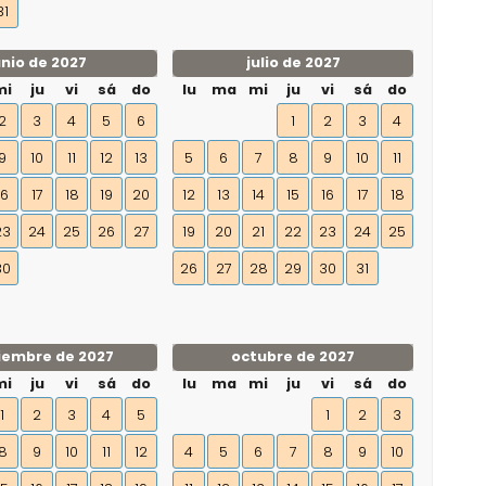
31
unio de 2027
julio de 2027
mi
ju
vi
sá
do
lu
ma
mi
ju
vi
sá
do
2
3
4
5
6
1
2
3
4
9
10
11
12
13
5
6
7
8
9
10
11
16
17
18
19
20
12
13
14
15
16
17
18
23
24
25
26
27
19
20
21
22
23
24
25
30
26
27
28
29
30
31
iembre de 2027
octubre de 2027
mi
ju
vi
sá
do
lu
ma
mi
ju
vi
sá
do
1
2
3
4
5
1
2
3
8
9
10
11
12
4
5
6
7
8
9
10