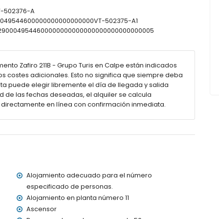
VT-502376-A
enos de 25 metros del apartamento)
900049544600000000000000000VT-502375-A1
0302900049544600000000000000000000000000005
o tiene ascensor.
as con niños
ento Zafiro 211B - Grupo Turis en Calpe están indicados
 del alquiler del apartamento
los costes adicionales. Esto no significa que siempre deba
a puede elegir libremente el día de llegada y salida
d de las fechas deseadas, el alquiler se calcula
 directamente en línea con confirmación inmediata.
Alojamiento adecuado para el número
especificado de personas.
Alojamiento en planta número 11
Ascensor