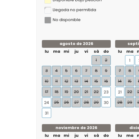
Llegada no permitida
No disponible
agosto de 2026
sept
lu
ma
mi
ju
vi
sá
do
lu
ma
1
2
1
3
4
5
6
7
8
9
7
8
10
11
12
13
14
15
16
14
15
17
18
19
20
21
22
22
23
21
25
26
27
28
29
28
29
24
30
31
noviembre de 2026
dici
lu
ma
mi
ju
vi
sá
do
lu
ma