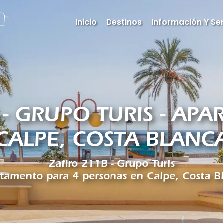
Inicio
Destinos
Información Y Ser
 - GRUPO TURIS - AP
CALPE, COSTA BLANC
Zafiro 211B - Grupo Turis
tamento para 4 personas en Calpe, Costa B