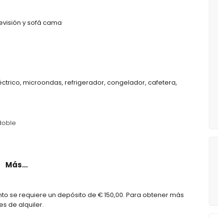
evisión y sofá cama
éctrico, microondas, refrigerador, congelador, cafetera,
doble
Más...
to se requiere un depósito de € 150,00. Para obtener más
s de alquiler.