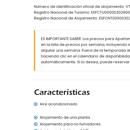
Número de identificación oficial de alojamiento: 
playa más cercana: Playa de la Fossa (a m
Registro Nacional de Turismo: ESFCTU00000302
no se permite fumar
Registro Nacional de Alojamiento: ESFCNT0000
no se admiten mascotas
El edificio donde se encuentra el alojamient
El alojamiento es muy adecuado para famili
ES IMPORTANTE SABER: Los precios para Apartam
Servicios y comodidades incluidos en el precio
en la lista de precios por semana, incluyendo 
internet (WiFi)
alquilar una semana. Fuera de la temporada alt
plancha y tabla de planchar
haciendo clic en el calendario de disponibilida
ropa de cama y toallas
automáticamente. Si lo desea, puede reservar
servicio de emergencia 24 horas
Servicios y comodidades con cargo adicional
calefacción central y aire acondicionado
cama infantil/cuna (bajo demanda)
Características
Aire acondicionado
Alojamiento de una planta.
Alojamiento para no fumadores