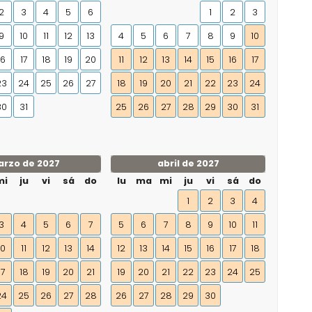
2
3
4
5
6
1
2
3
9
10
11
12
13
4
5
6
7
8
9
10
16
17
18
19
20
11
12
13
14
15
16
17
23
24
25
26
27
18
19
20
21
22
23
24
30
31
25
26
27
28
29
30
31
rzo de 2027
abril de 2027
mi
ju
vi
sá
do
lu
ma
mi
ju
vi
sá
do
1
2
3
4
3
4
5
6
7
5
6
7
8
9
10
11
10
11
12
13
14
12
13
14
15
16
17
18
17
18
19
20
21
19
20
21
22
23
24
25
24
25
26
27
28
26
27
28
29
30