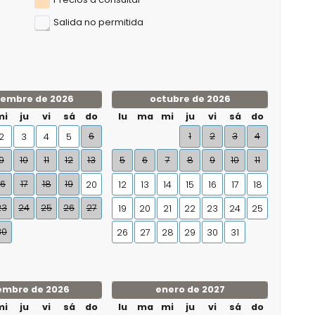
Salida no permitida
iembre de 2026
octubre de 2026
mi
ju
vi
sá
do
lu
ma
mi
ju
vi
sá
do
6
1
2
3
4
2
3
4
5
9
10
11
12
13
5
6
7
8
9
10
11
16
17
18
19
20
12
13
14
15
16
17
18
23
24
25
26
27
19
20
21
22
23
24
25
30
26
27
28
29
30
31
embre de 2026
enero de 2027
mi
ju
vi
sá
do
lu
ma
mi
ju
vi
sá
do