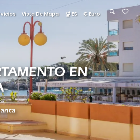
vicios
Vista De Mapa
ES
€ Euro
ARTAMENTO EN
A
lanca