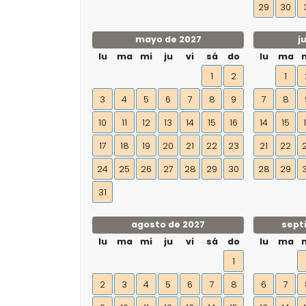
29
30
mayo de 2027
j
lu
ma
mi
ju
vi
sá
do
lu
ma
1
2
1
3
4
5
6
7
8
9
7
8
10
11
12
13
14
15
16
14
15
17
18
19
20
21
22
23
21
22
24
25
26
27
28
29
30
28
29
31
agosto de 2027
sept
lu
ma
mi
ju
vi
sá
do
lu
ma
1
2
3
4
5
6
7
8
6
7