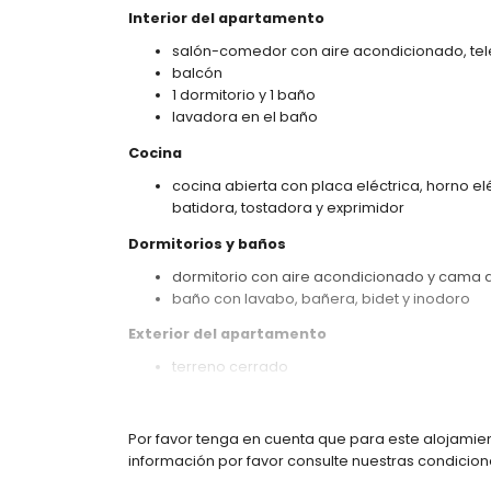
Interior del apartamento
salón-comedor con aire acondicionado, tel
balcón
1 dormitorio y 1 baño
lavadora en el baño
Cocina
cocina abierta con placa eléctrica, horno el
batidora, tostadora y exprimidor
Dormitorios y baños
dormitorio con aire acondicionado y cama 
baño con lavabo, bañera, bidet y inodoro
Exterior del apartamento
terreno cerrado
piscina comunitaria
piscina infantil
ducha exterior
Por favor tenga en cuenta que para este alojamien
plaza de aparcamiento comunitaria
información por favor consulte nuestras condicione
Más información