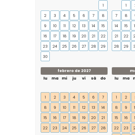
1
1
2
3
4
5
6
7
8
7
8
9
10
11
12
13
14
15
14
15
16
17
18
19
20
21
22
21
22
23
24
25
26
27
28
29
28
29
30
febrero de 2027
ma
lu
ma
mi
ju
vi
sá
do
lu
ma
1
2
3
4
5
6
7
1
2
8
9
10
11
12
13
14
8
9
15
16
17
18
19
20
21
15
16
22
23
24
25
26
27
28
22
23