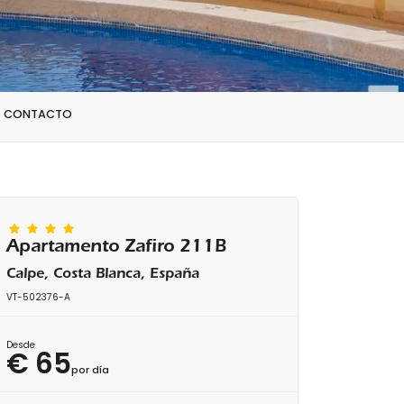
CONTACTO
Apartamento Zafiro 211B
Calpe, Costa Blanca, España
VT-502376-A
Desde
€ 65
por día