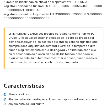
piscina infantil
Número de identificación oficial de alojamiento: VT-438105-A
ducha exterior
Registro Nacional de Turismo: ESFCTU00000302900056741900000000
000000000VT-438105-A0
Más información
Registro Nacional de Alojamiento: ESFCNT00000302900056741900000
pueblo más cercano: Calpe (a menos de 200 metros del
000000000000000000000005
apartamento)
playa más cercana: Playa Cantal Roig (a menos de 25 metros del
apartamento)
ES IMPORTANTE SABER: Los precios para Apartamento Rubino 5C -
aeropuerto más cercano: El Altet (Alicante) (a menos de 100
Grupo Turis en Calpe están indicados en la lista de precios por
kilómetros del apartamento)
semana, incluyendo los costes adicionales. Esto no significa que
segundo aeropuerto más cercano: Manises (Valencia) (> 100
siempre deba alquilar una semana. Fuera de la temporada alta
kilómetros)
puede elegir libremente el día de llegada y salida haciendo clic
transporte público cercano: autobús a menos de 50 metros
en el calendario de disponibilidad de las fechas deseadas, el
no se permite fumar
alquiler se calcula automáticamente. Si lo desea, puede reservar
no se admiten mascotas
directamente en línea con confirmación inmediata.
El edificio donde se ubica el alojamiento cuenta con ascensor.
El alojamiento es muy adecuado para familias con niños.
Instalaciones y servicios incluidos en el precio del alquiler del
apartamento
internet (fibra óptica)
Características
plancha y tabla de planchar
ropa de cama y toallas
Aire acondicionado
servicio de emergencia 24 horas
Alojamiento adecuado para el número especificado de personas.
Instalaciones y servicios con cargo adicional
Alojamiento de una planta.