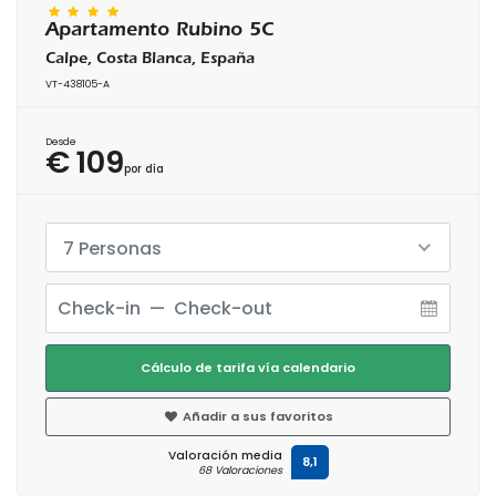
Apartamento Rubino 5C
Calpe, Costa Blanca, España
VT-438105-A
Desde
€ 109
por día
7 Personas
Cálculo de tarifa vía calendario
Añadir a sus favoritos
Valoración media
8,1
68 Valoraciones