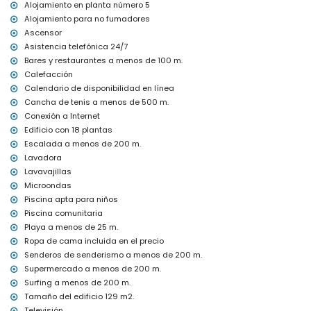
Alojamiento en planta número 5
calefacción central
Alojamiento para no fumadores
cama/cuna para niños (bajo demanda)
Ascensor
Deportes
Asistencia telefónica 24/7
tenis, senderismo, escalada, surf y windsurf (a menos de 1000
Bares y restaurantes a menos de 100 m.
metros del apartamento)
Calefacción
golf (a menos de 10 kilómetros del apartamento)
Calendario de disponibilidad en línea
Cancha de tenis a menos de 500 m.
Conexión a Internet
Edificio con 18 plantas
Escalada a menos de 200 m.
Lavadora
Lavavajillas
Microondas
Piscina apta para niños
Piscina comunitaria
Playa a menos de 25 m.
Ropa de cama incluida en el precio
Senderos de senderismo a menos de 200 m.
Supermercado a menos de 200 m.
Surfing a menos de 200 m.
Tamaño del edificio 129 m2.
Televisión