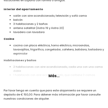
vacaciones en España con familia o amigos.
Interior del apartamento
salón con aire acondicionado, televisión y sofá cama
balcón
3 habitaciones y 2 baños
antena satelital (Astra 19 y Astra 23)
lavadero con lavadora
Cocina
cocina con placa eléctrica, horno eléctrico, microondas,
lavavajillas, frigorífico, congelador, cafetera, batidora, tostadora y
exprimidor
Habitaciones y baños
2 habitaciones con aire acondicionado, cada una con una cama
doble
1 habitación con aire acondicionado, que contiene 2 camas
Más...
individuales
baño con lavabo individual, bañera y aseo
baño con lavabo individual, ducha y aseo
Por favor tenga en cuenta que para este alojamiento se requiere un
Exterior del apartamento
depósito de € 150,00. Para obtener más información por favor consulte
nuestras condiciones de alquiler.
parcela cerrada
piscina comunitaria en forma de riñón