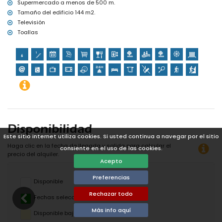
Supermercado a menos de 500 m.
Tamaño del edificio 144 m2.
Televisión
Toallas
Disponibilidad
Este sitio internet utiliza cookies. Si usted continua a navegar por el sitio
Haga clic en la fecha de llegada y salida para calcular el
consiente en el uso de las cookies.
precio del alquiler.
Acepto
Preferencias
Disponible
Rechazar todo
Fechas seleccionadas
Más info aquí
Disponible bajo petición