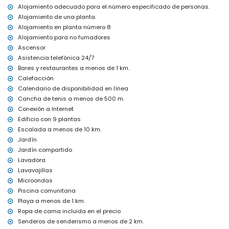
calefacción central
Alojamiento adecuado para el número especificado de personas.
cama/cuna para niños (bajo demanda)
Alojamiento de una planta.
Entretenimiento y actividades de ocio para sus vacaciones en
Alojamiento en planta número 8
Calpe, Costa Blanca
Alojamiento para no fumadores
Ascensor
parque de atracciones (Terra Mítica), parque temático
(Mundomar), parque de vida salvaje (Terra Natura) y parque
Asistencia telefónica 24/7
acuático (Aqualandia, Aqua Natura) (a menos de 10 kilómetros
Bares y restaurantes a menos de 1 km.
de la casa)
Calefacción
Calendario de disponibilidad en línea
Lugares de interés y cultura en Calpe, Costa Blanca
Cancha de tenis a menos de 500 m.
iglesia (a menos de 5 kilómetros del alojamiento)
Conexión a Internet
Deportes
Edificio con 9 plantas
Escalada a menos de 10 km.
tenis (a menos de 1000 metros del apartamento)
senderismo (a menos de 5 kilómetros del apartamento)
Jardín
golf, equitación y escalada (a menos de 10 kilómetros del
Jardín compartido
apartamento)
Lavadora
Lavavajillas
Microondas
Piscina comunitaria
Playa a menos de 1 km.
Ropa de cama incluida en el precio
Senderos de senderismo a menos de 2 km.