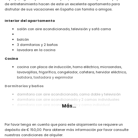
de entretenimiento hacen de este un excelente apartamento para
disfrutar de sus vacaciones en España con familia o amigos.
Interior del apartamento
salón con aire acondicionado, televisión y sofá cama
balcón
3 dormitorios y 2 baños
lavadora en la cocina
Cocina
cocina con placa de inducción, horno eléctrico, microondas,
lavavajillas, frigorífico, congelador, cafetera, hervidor eléctrico,
batidora, tostadora y exprimidor
Dormitorios y baños
dormitorio con aire acondicionado, cama doble y televisión
dormitorio con aire acondicionado y 2 camas individuales
dormitorio con aire acondicionado y cama individual
Más...
baño con lavabo doble, bañera y aseo
baño con lavabo individual, ducha y aseo
Exterior del apartamento
Por favor tenga en cuenta que para este alojamiento se requiere un
depósito de € 150,00. Para obtener más información por favor consulte
parcela cerrada
nuestras condiciones de alquiler.
piscina comunitaria