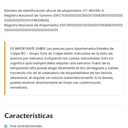
jardín con césped
jardín comunitario con césped
Número de identificación oficial de alojamiento: VT-463415-A
ducha exterior
Registro Nacional de Turismo: ESFCTU00000302900070583500000000
plaza de aparcamiento comunitaria cubierta
0000000000VUT463415A5
Registro Nacional de Alojamiento: ESFCNT00000302900070583500000
Más información
000000000000000000000001
playa más cercana: Arenal-Bol (a menos de 1000 metros del
apartamento)
aeropuerto más cercano: El Altet (Alicante) (a menos de 100
ES IMPORTANTE SABER: Los precios para Apartamento Estrella de
kilómetros del apartamento)
Calpe 8C - Grupo Turis en Calpe están indicados en la lista de
segundo aeropuerto más cercano: Manises (Valencia) (> 100
precios por semana, incluyendo los costes adicionales. Esto no
kilómetros)
significa que siempre deba alquilar una semana. Fuera de la
no se permite fumar
temporada alta puede elegir libremente el día de llegada y salida
no se admiten mascotas
haciendo clic en el calendario de disponibilidad de las fechas
El edificio donde se encuentra el alojamiento tiene ascensor.
deseadas, el alquiler se calcula automáticamente. Si lo desea,
El alojamiento es muy adecuado para familias con niños.
puede reservar directamente en línea con confirmación
Servicios e instalaciones incluidos en el precio del alquiler del
inmediata.
apartamento
internet (fibra óptica)
plancha y tabla de planchar
ropa de cama y toallas
servicio de emergencia 24 horas
Características
Servicios e instalaciones con coste adicional
Aire acondicionado