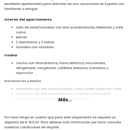
excelente apartamento para disfrutar de sus vacaciones en España con
familiares o amigos.
Interior del apartamento
sala de estar/comedor con aire acondicionado, televisión y sofá
cama
balcón
2 dormitorios y 2 baños
lavadero con lavadora
Cocina
cocina con vitrocerámica, horno eléctrico, microondas,
refrigerador, congelador, cafetera, batidora, tostadora y
exprimidor
Dormitorios y baños
dormitorio con aire acondicionado, cama doble y baño en-suite
dormitorio con aire acondicionado, 2 camas individuales
baño en-suite con lavabo individual y ducha
Más...
baño con lavabo individual, bañera y bidet
Exterior del apartamento
Por favor tenga en cuenta que para este alojamiento se requiere un
parcela cerrada
depósito de € 150,00. Para obtener más información por favor consulte
piscina comunitaria en forma de riñón
nuestras condiciones de alquiler.
piscina para niños