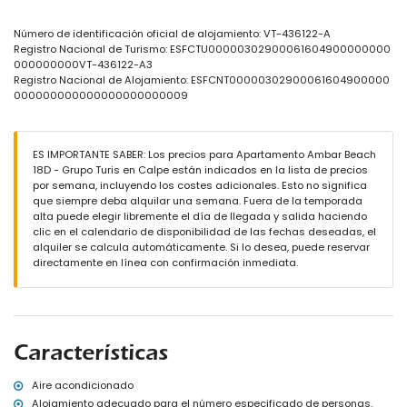
jardín comunitario con árboles
ducha exterior
Número de identificación oficial de alojamiento: VT-436122-A
Registro Nacional de Turismo: ESFCTU00000302900061604900000000
Más información
000000000VT-436122-A3
pueblo más cercano: Calpe (a menos de 1000 metros del
Registro Nacional de Alojamiento: ESFCNT00000302900061604900000
apartamento)
000000000000000000000009
playa más cercana: La Fossa / Levante (a menos de 100 metros
del apartamento)
aeropuerto más cercano: El Altet (Alicante) (a menos de 100
ES IMPORTANTE SABER: Los precios para Apartamento Ambar Beach
kilómetros del apartamento)
18D - Grupo Turis en Calpe están indicados en la lista de precios
transporte público cercano: autobús a menos de 50 metros
por semana, incluyendo los costes adicionales. Esto no significa
no se permite fumar
que siempre deba alquilar una semana. Fuera de la temporada
no se permiten mascotas
alta puede elegir libremente el día de llegada y salida haciendo
El edificio donde se encuentra el alojamiento tiene ascensor.
clic en el calendario de disponibilidad de las fechas deseadas, el
El alojamiento es muy adecuado para familias con niños.
alquiler se calcula automáticamente. Si lo desea, puede reservar
Instalaciones y servicios incluidos en el precio del alquiler del
directamente en línea con confirmación inmediata.
apartamento
internet (fibra óptica)
plancha y tabla de planchar
ropa de cama y toallas
servicio de emergencias 24 horas
Características
Instalaciones y servicios con cargo adicional
Aire acondicionado
calefacción central
Alojamiento adecuado para el número especificado de personas.