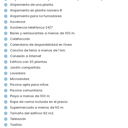
cuna para niños (bajo demanda)
Alojamiento de una planta.
Entretenimiento y actividades de ocio para sus vacaciones en
Alojamiento en planta número 8
Calpe, Costa Blanca
Alojamiento para no fumadores
Ascensor
parque temático (Terra Mítica en Benidorm), zoológico (Terra
Natura y Mundomar en Benidorm) y parque acuático (Aqua
Asistencia telefónica 24/7
Natura y Aqualandia en Benidorm) (a menos de 10 kilómetros de
Bares y restaurantes a menos de 100 m.
la casa)
Calefacción
Calendario de disponibilidad en línea
Deportes
Cancha de tenis a menos de 1 km.
tenis (a menos de 1000 metros del apartamento)
Conexión a Internet
golf (a menos de 10 kilómetros del apartamento)
Edificio con 20 plantas
Jardín compartido
Lavadora
Microondas
Piscina apta para niños
Piscina comunitaria
Playa a menos de 100 m.
Ropa de cama incluida en el precio
Supermercado a menos de 50 m.
Tamaño del edificio 92 m2.
Televisión
Toallas