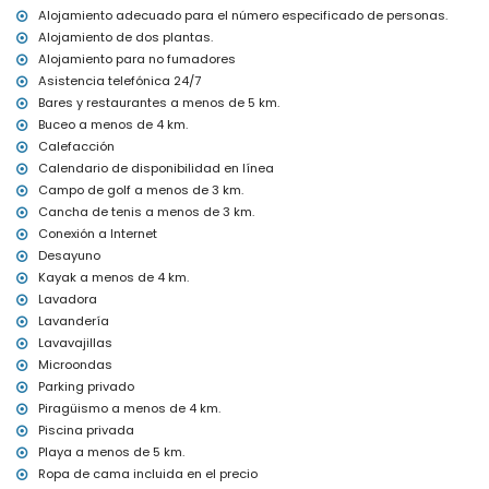
Instalaciones y servicios incluidos en el precio del alquiler de esta
Alojamiento adecuado para el número especificado de personas.
casa de vacaciones
Alojamiento de dos plantas.
internet (WiFi)
Alojamiento para no fumadores
aspiradora y plancha y tabla de planchar
Asistencia telefónica 24/7
ropa de cama y toallas
Bares y restaurantes a menos de 5 km.
servicio de recepción, servicio de vigilancia 24 horas y servicio de
Buceo a menos de 4 km.
emergencia 24 horas
Calefacción
Instalaciones y servicios con cargo adicional
Calendario de disponibilidad en línea
Campo de golf a menos de 3 km.
desayuno
servicio de lavandería
Cancha de tenis a menos de 3 km.
calefacción central y aire acondicionado
Conexión a Internet
calefacción de la piscina
Desayuno
cuna para niños (bajo demanda)
Kayak a menos de 4 km.
Entretenimiento y actividades recreativas para sus vacaciones
Lavadora
en Altea, Costa Blanca
Lavandería
Lavavajillas
bar y paseo marítimo (a menos de 5 kilómetros de la casa)
parque temático (Terra Mítica), zoológico (Terra Natura) y parque
Microondas
acuático (Aquapark) (a menos de 10 kilómetros de la casa)
Parking privado
Piragüismo a menos de 4 km.
Monumentos y cultura en Altea, Costa Blanca
Piscina privada
castillo (Guadalest) (a menos de 25 kilómetros del alojamiento)
Playa a menos de 5 km.
Deportes
Ropa de cama incluida en el precio