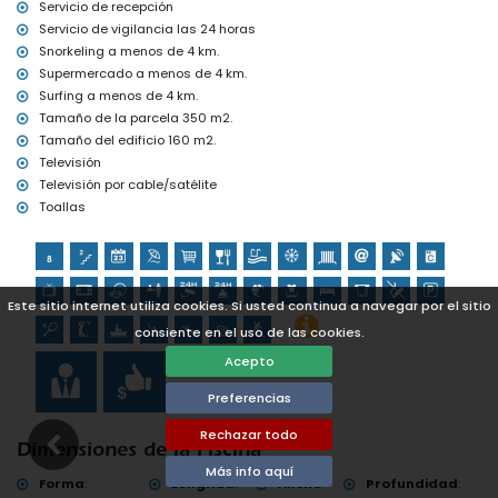
Servicio de recepción
tenis, golf, piragüismo, kayak, buceo, esnórquel y surf (a menos de
Servicio de vigilancia las 24 horas
5 kilómetros de la casa)
Snorkeling a menos de 4 km.
paseos a caballo (a menos de 10 kilómetros de la casa)
Supermercado a menos de 4 km.
Surfing a menos de 4 km.
Tamaño de la parcela 350 m2.
Tamaño del edificio 160 m2.
Televisión
Televisión por cable/satélite
Toallas
Este sitio internet utiliza cookies. Si usted continua a navegar por el sitio
consiente en el uso de las cookies.
Acepto
Preferencias
Rechazar todo
Dimensiones de la Piscina
Más info aquí
Forma
:
Longitud
:
Ancho
:
Profundidad
: