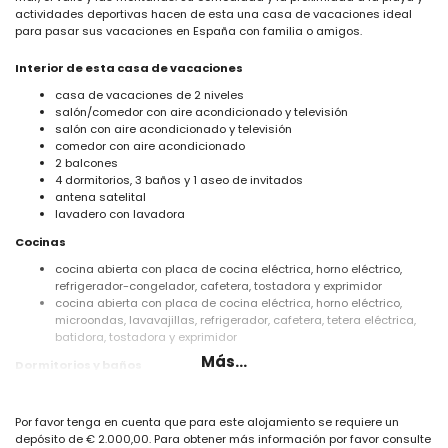
actividades deportivas hacen de esta una casa de vacaciones ideal
para pasar sus vacaciones en España con familia o amigos.
Interior de esta casa de vacaciones
casa de vacaciones de 2 niveles
salón/comedor con aire acondicionado y televisión
salón con aire acondicionado y televisión
comedor con aire acondicionado
2 balcones
4 dormitorios, 3 baños y 1 aseo de invitados
antena satelital
lavadero con lavadora
Cocinas
cocina abierta con placa de cocina eléctrica, horno eléctrico,
refrigerador-congelador, cafetera, tostadora y exprimidor
cocina abierta con placa de cocina eléctrica, horno eléctrico,
microondas, lavavajillas, refrigerador, cafetera, tetera eléctrica,
batidora, tostadora y exprimidor
Más...
Dormitorios y baños
dormitorio con aire acondicionado, cama king size y baño en suite
dormitorio con aire acondicionado, cama queen size y baño en
Por favor tenga en cuenta que para este alojamiento se requiere un
suite
depósito de € 2.000,00. Para obtener más información por favor consulte
dormitorio con aire acondicionado y cama king size