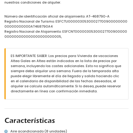
nuestras condiciones de alquiler.
dormitorio con aire acondicionado y cama doble
baño en suite con lavabo doble, bañera, ducha, inodoro y secador
de pelo
Número de identificación oficial de alojamiento: AT-468790-A
baño en suite con ducha e inodoro
Registro Nacional de Turismo: ESFCTU00000305300027700900000000
baño con lavabo doble, ducha e inodoro
00000000000AT468790A4
Registro Nacional de Alojamiento: ESFCNT00000305300027700900000
Exterior de esta casa de vacaciones
000000000000000000000005,
parcela cerrada
piscina privada climatizada de 11m x 3m y 1.8m de profundidad
3 terrazas, de las cuales 1 está cubierta
ducha exterior
ES IMPORTANTE SABER: Los precios para Vivienda de vacaciones
área de estar exterior y área de comedor exterior
Altea Gales en Altea están indicados en la lista de precios por
2 plazas de aparcamiento privado
semana, incluyendo los costes adicionales. Esto no significa que
siempre deba alquilar una semana. Fuera de la temporada alta
Más información
puede elegir libremente el día de llegada y salida haciendo clic
en el calendario de disponibilidad de las fechas deseadas, el
pueblo más cercano: Altea (a menos de 5 kilómetros de la casa)
alquiler se calcula automáticamente. Si lo desea, puede reservar
playa más cercana: La Olla (a menos de 5 kilómetros de la casa)
directamente en línea con confirmación inmediata.
puerto más cercano: Campomanus (a menos de 3 kilómetros de
la casa)
aeropuerto más cercano: Alicante (a menos de 100 kilómetros de
la casa)
segundo aeropuerto más cercano: Valencia (> 100 kilómetros)
transporte público cercano: tren a menos de 5 kilómetros
Características
no se permite fumar
no se admiten mascotas
Aire acondicionado (8 unidades)