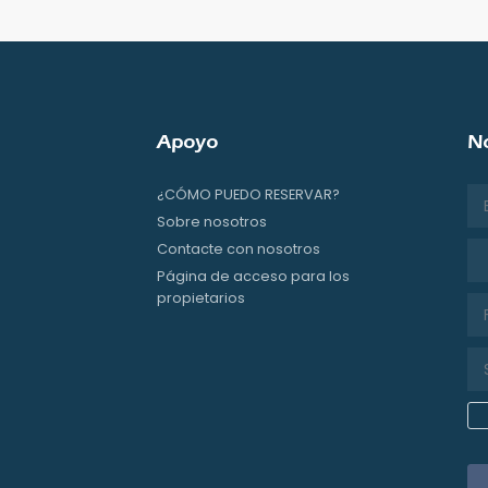
Apoyo
No
¿CÓMO PUEDO RESERVAR?
Sobre nosotros
Tit
Contacte con nosotros
Página de acceso para los
propietarios
 page
ube page
 page
 our isntagram page
isit our Facebowhatsappok page