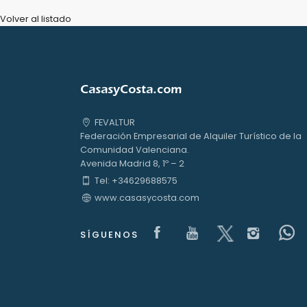
Volver al listado
CasasyCosta.com
FEVALTUR
Federación Empresarial de Alquiler Turístico de la
Comunidad Valenciana.
Avenida Madrid 8, 1º – 2
Tel: +34629688575
www.casasycosta.com
Visit our Facebook
Visit our yout
Visit our x
Visit
V
SÍGUENOS