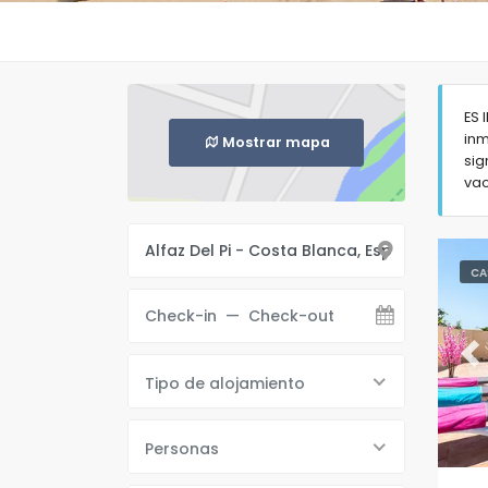
ES 
inm
Mostrar mapa
sig
vac
CA
Pr
Tipo de alojamiento
Personas