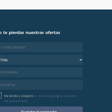
 te pierdas nuestras ofertas
le:
He leído y Acepto
el aviso legal
y
la politica
de privacidad
.
Guardar Suscripción